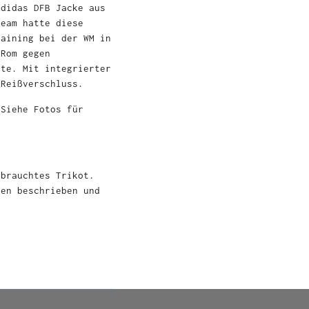
Adidas DFB Jacke aus
Team hatte diese
raining bei der WM in
 Rom gegen
lte. Mit integrierter
 Reißverschluss.
Siehe Fotos für
ebrauchtes Trikot.
ben beschrieben und