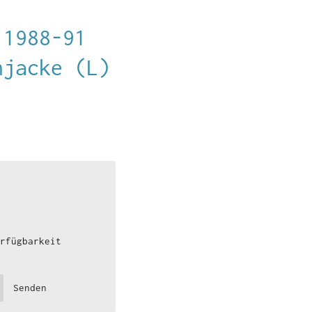
 1988-91
njacke (L)
rfügbarkeit
Senden