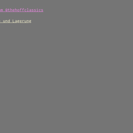
am @thehoffclassics
e und Lagerung