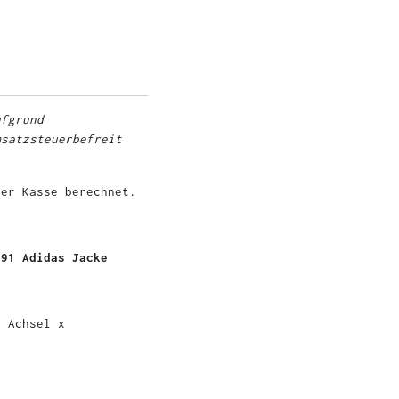
ufgrund
msatzsteuerbefreit
er Kasse berechnet.
-91 Adidas Jacke
u Achsel x